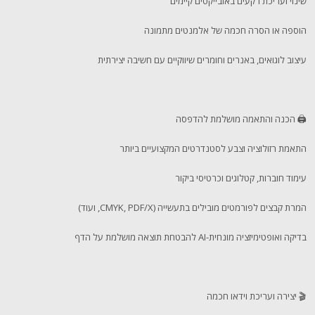
שינוי ועריכת רקעים באובייקטים קיימים
הוספה או הסרה חכמה של אלמנטים מתמונה
עיצוב לוגואים, באנרים וחומרים שיווקיים עם חשיבה יצירתית
🖨️ הכנה והתאמה מושלמת להדפסה
התאמת רזולוציה וצבע לסטנדרטים המקצועיים ביותר
עימוד חוברות, קטלוגים וכרטיסי ביקור
המרת קבצים לפורמטים מובילים בתעשייה (CMYK, PDF/X, ועוד)
בדיקה ואופטימיזציה מונחית-AI להבטחת תוצאה מושלמת על הדף
🎬 יצירה ועריכת וידאו חכמה